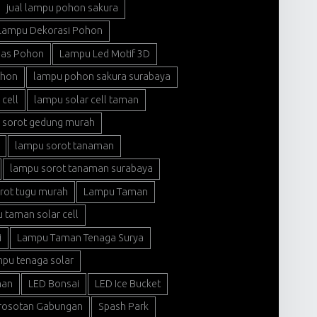
jual lampu pohon sakura
Lampu Dekorasi Pohon
ias Pohon
Lampu Led Motif 3D
ohon
lampu pohon sakura surabaya
cell
lampu solar cell taman
 sorot gedung murah
lampu sorot tanaman
lampu sorot tanaman surabaya
rot tugu murah
Lampu Taman
 taman solar cell
i
Lampu Taman Tenaga Surya
pu tenaga solar
man
LED Bonsai
LED Ice Bucket
rosotan Gabungan
Spash Park