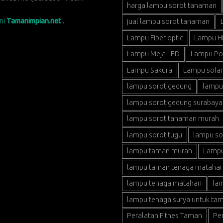
harga lampu sorot tanaman
sni
Tamanimpian.net
.
jual lampu sorot tanaman
Lampu Fiber optic
Lampu H
Lampu Meja LED
Lampu P
Lampu Sakura
Lampu solar 
lampu sorot gedung
lampu
lampu sorot gedung surabaya
lampu sorot tanaman murah
lampu sorot tugu
lampu so
lampu taman murah
Lampu
lampu taman tenaga matahar
lampu tenaga matahari
lam
lampu tenaga surya untuk ta
Peralatan Fitnes Taman
Pe