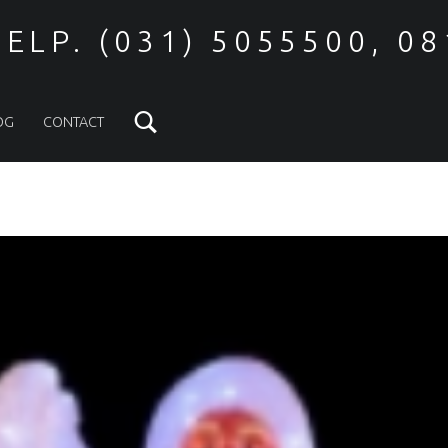
ELP. (031) 5055500, 0
Search
OG
CONTACT