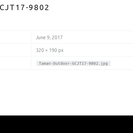
CJT17-9802
June 9, 2017
320 × 190 px
Taman-Outdoor-GCJT17-9802.jpg