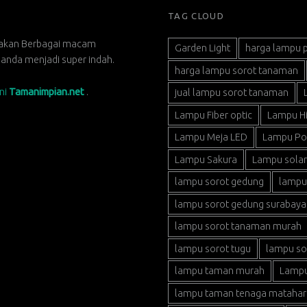
TAG CLOUD
dakan Berbagai macam
Garden Light
harga lampu 
nda menjadi super indah.
harga lampu sorot tanaman
sni
Tamanimpian.net
.
jual lampu sorot tanaman
Lampu Fiber optic
Lampu H
Lampu Meja LED
Lampu P
Lampu Sakura
Lampu solar 
lampu sorot gedung
lampu
lampu sorot gedung surabaya
lampu sorot tanaman murah
lampu sorot tugu
lampu so
lampu taman murah
Lampu
lampu taman tenaga matahar