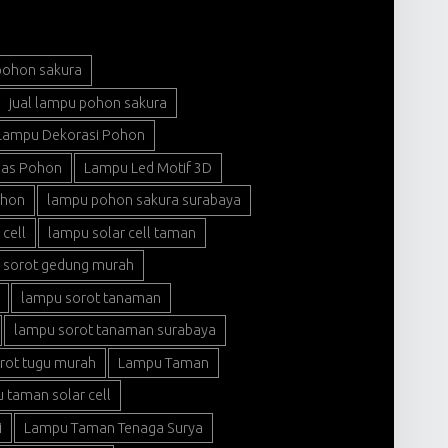
pohon sakura
jual lampu pohon sakura
Lampu Dekorasi Pohon
ias Pohon
Lampu Led Motif 3D
ohon
lampu pohon sakura surabaya
cell
lampu solar cell taman
 sorot gedung murah
lampu sorot tanaman
lampu sorot tanaman surabaya
rot tugu murah
Lampu Taman
 taman solar cell
i
Lampu Taman Tenaga Surya