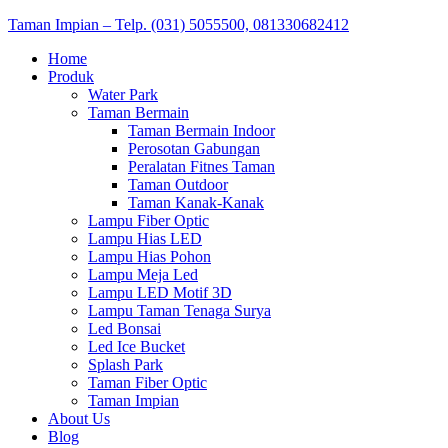
Taman Impian – Telp. (031) 5055500, 081330682412
Primary
Home
Produk
Menu
Water Park
Taman Bermain
Taman Bermain Indoor
Perosotan Gabungan
Peralatan Fitnes Taman
Taman Outdoor
Taman Kanak-Kanak
Lampu Fiber Optic
Lampu Hias LED
Lampu Hias Pohon
Lampu Meja Led
Lampu LED Motif 3D
Lampu Taman Tenaga Surya
Led Bonsai
Led Ice Bucket
Splash Park
Taman Fiber Optic
Taman Impian
About Us
Blog