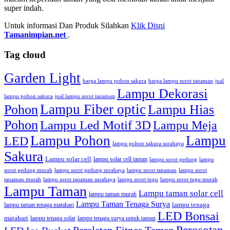
super indah.
Untuk informasi Dan Produk Silahkan
Klik Disni
Tamanimpian.net
.
Tag cloud
Garden Light
harga lampu pohon sakura
harga lampu sorot tanaman
jual
Lampu Dekorasi
lampu pohon sakura
jual lampu sorot tanaman
Lampu Fiber optic
Pohon
Lampu Hias
Pohon
Lampu Led Motif 3D
Lampu Meja
Lampu Pohon
Lampu
LED
lampu pohon sakura surabaya
Sakura
Lampu solar cell
lampu solar cell taman
lampu sorot gedung
lampu
sorot gedung murah
lampu sorot gedung surabaya
lampu sorot tanaman
lampu sorot
tanaman murah
lampu sorot tanaman surabaya
lampu sorot tugu
lampu sorot tugu murah
Lampu Taman
Lampu taman solar cell
lampu taman murah
Lampu Taman Tenaga Surya
lampu tenaga
lampu taman tenaga matahari
LED Bonsai
matahari
lampu tenaga solar
lampu tenaga surya untuk taman
Perosotan