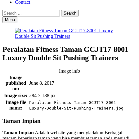
Contact
Search
Search
for:
Menu
Peralatan Fitness Taman GCJT17-8001
Luxury Double Sit Pushing Trainers
Image info
Image
published
June 8, 2017
on:
Image size:
284 × 188 px
Image file
Peralatan-Fitness-Taman-GCJT17-8001-
name:
Luxury-Double-Sit-Pushing-Trainers.jpg
Footer
Taman Impian
sidebar
Taman Impian
Adalah website yang menyiadakan Berbagai
macam keperluan taman yang bisa membuat taman anda menjadi