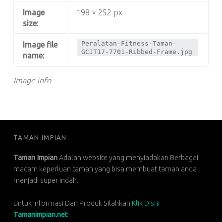
Image
198 × 252 px
size:
Peralatan-Fitness-Taman-
Image file
GCJT17-7701-Ribbed-Frame.jpg
name:
Image info
FOOTER SIDEBAR
TAMAN IMPIAN
Taman Impian
Adalah website yang menyiadakan Berbagai
macam keperluan taman yang bisa membuat taman anda
menjadi super indah.
Untuk informasi Dan Produk Silahkan
Klik Disni
Tamanimpian.net
.