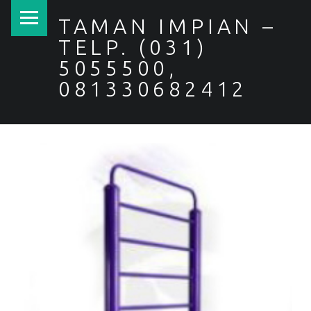
PRIMARY MENU
TAMAN IMPIAN –
TELP. (031)
5055500,
081330682412