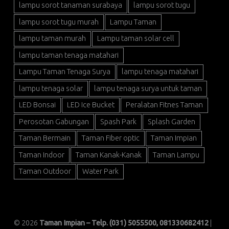
lampu sorot tanaman surabaya
lampu sorot tugu
lampu sorot tugu murah
Lampu Taman
lampu taman murah
Lampu taman solar cell
lampu taman tenaga matahari
Lampu Taman Tenaga Surya
lampu tenaga matahari
lampu tenaga solar
lampu tenaga surya untuk taman
LED Bonsai
LED Ice Bucket
Peralatan Fitnes Taman
Perosotan Gabungan
Spash Park
Splash Garden
Taman Bermain
Taman Fiber optic
Taman Impian
Taman Indoor
Taman Kanak-Kanak
Taman Lampu
Taman Outdoor
Water Park
© 2026
Taman Impian – Telp. (031) 5055500, 081330682412
|